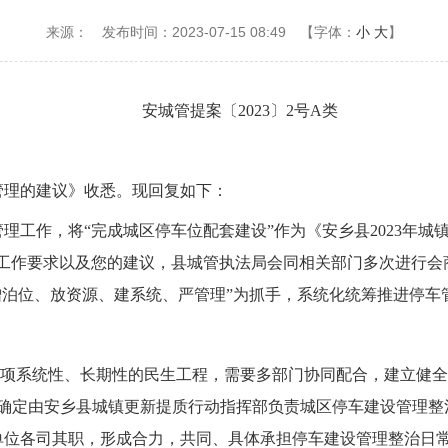
来源：
发布时间：2023-07-15 08:49
【字体：
小
大
】
安城管
提案
〔
20
23
〕
2
号
A
类
管理的建议》收悉。现回复如下：
理工作，将“完成城区停车位配套建设”作为《安乡县2023年城
工作要求以及您的建议，县城管执法局会同相关部门多次进行会
增泊位、放资源、建系统、严管理”为抓手，系统化统筹推进停车
一项系统性、长期性的民生工程，需要多部门协同配合，建立健
20日确定由安乡县城镇更新提质行动指挥部负责城区停车建设管理
单位各司其职，形成合力，共同、具体承担停车建设管理整治日