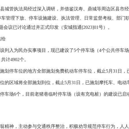
。县城管执法局经过深入调研，并借鉴汉寿、鼎城等周边区县市
车管理下放、停车设施建设、执法管理、日常监督考核、部门职能
会议已讨论通过并正式印发（安城指通[2023]01号）。
供给
设列入为民办实事项目，现已建设了5个停车场（4个公共停车场和1
共计4902个。
合施划停车位的地方全部施划免费机动车停车位，截止5月31日，
位的区域将全部施划到位，截止5月31日，已施划摩托车、电动车
时停车场6个，目前老猪巷临时停车场（设有充电桩）的建设已启
人翁精神，主动参与交通秩序整治，积极劝导规范停车行为，人